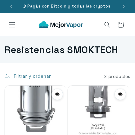
Ir
directamente
.000
₿ Pagás con Bitcoin y todas las cryptos
al contenido
Carrito
C
Resistencias SMOKTECH
o
l
Filtrar y ordenar
3 productos
e
c
👁
👁
c
i
ó