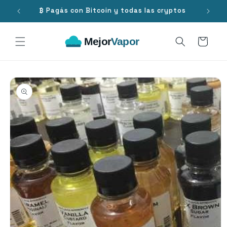
Ir
directamente
.000
₿ Pagás con Bitcoin y todas las cryptos
al contenido
Carrito
Ir
directamente
a la
información
del producto