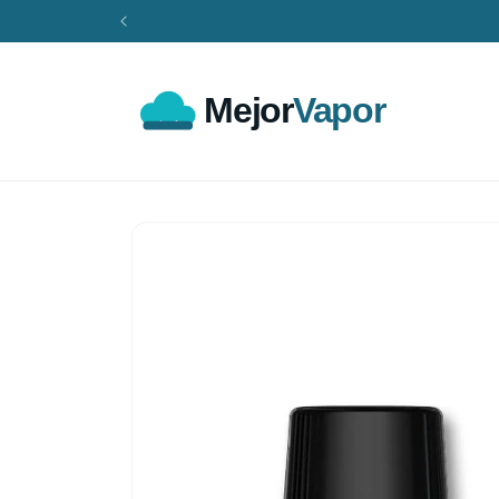
Ir
directamente
al contenido
Ir
directamente
a la
información
del producto