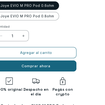
Joye EVIO M PRO Pod 0.6ohm
Joye EVIO M PRO Pod 0.8ohm
ntidad
ntidad
Reducir
Aumentar
cantidad
cantidad
para
para
Cartucho
Cartucho
Agregar al carrito
Joye
Joye
EVIO
EVIO
Comprar ahora
M
M
PRO
PRO
Pod
Pod
00% original
Despacho en
Pagás con
el día
crypto