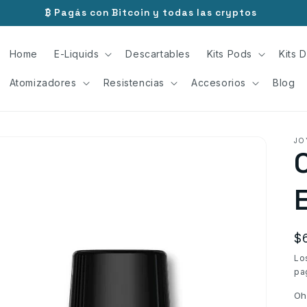
₿ Pagás con Bitcoin y todas las cryptos
Home
E-Liquids
Descartables
Kits Pods
Kits D
Atomizadores
Resistencias
Accesorios
Blog
JO
P
$
ha
Lo
pa
Oh