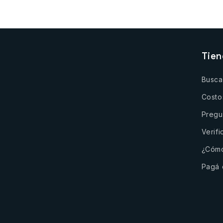
Tie
Busca
Costo
Pregu
Verifi
¿Cómo
Pagá 