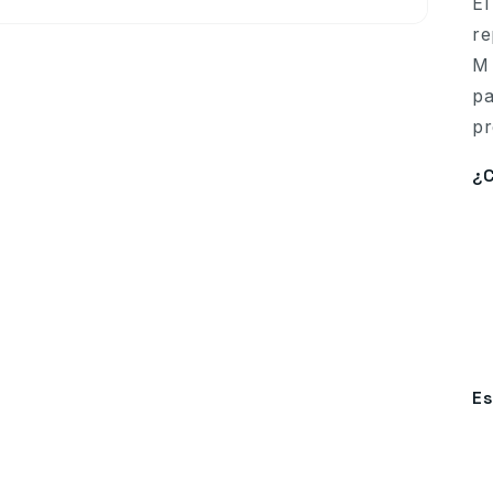
E
re
M 
pa
pr
¿C
Es