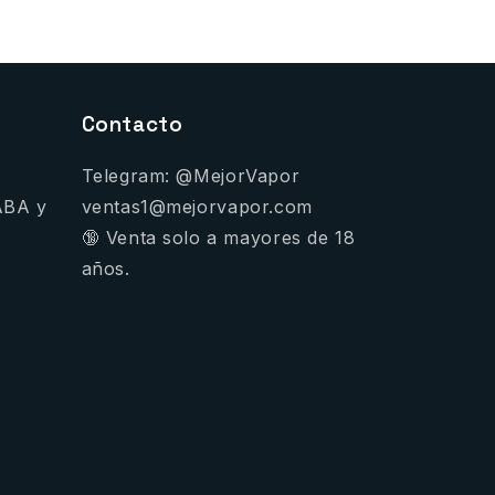
Contacto
Telegram: @MejorVapor
ABA y
ventas1@mejorvapor.com
🔞 Venta solo a mayores de 18
años.