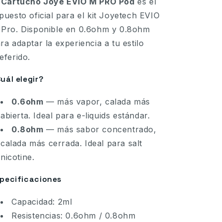
l
Cartucho Joye EVIO M PRO Pod
es el
puesto oficial para el kit Joyetech EVIO
Pro. Disponible en 0.6ohm y 0.8ohm
ra adaptar la experiencia a tu estilo
eferido.
uál elegir?
0.6ohm
— más vapor, calada más
abierta. Ideal para e-liquids estándar.
0.8ohm
— más sabor concentrado,
calada más cerrada. Ideal para salt
nicotine.
pecificaciones
Capacidad: 2ml
Resistencias: 0.6ohm / 0.8ohm