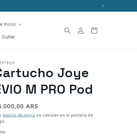
e Inicio
Iniciar
Carrito
sesión
Outlet
YETECH
Cartucho Joye
EVIO M PRO Pod
recio
6.000,00 ARS
bitual
s
gastos de envío
se calculan en la pantalla de
go.
ms