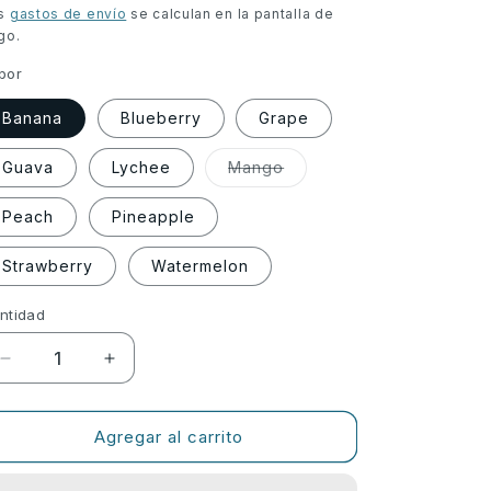
oferta
s
gastos de envío
se calculan en la pantalla de
go.
bor
Banana
Blueberry
Grape
Variante
Guava
Lychee
Mango
agotada
o
no
Peach
Pineapple
disponible
Strawberry
Watermelon
ntidad
ntidad
Reducir
Aumentar
cantidad
cantidad
para
para
Descartable
Descartable
Agregar al carrito
Wain
Wain
Bar
Bar