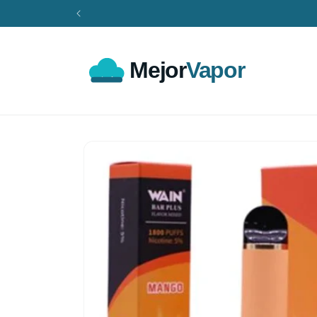
Ir
directamente
al contenido
Ir
directamente
a la
información
del producto