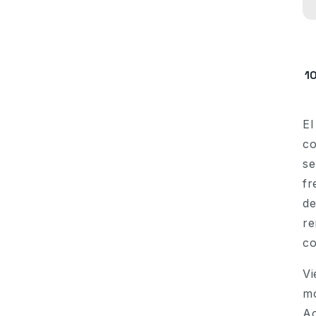
1
E
c
se
fr
de
re
co
Vi
mo
Ac