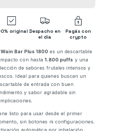
Plus
Plus
1800
1800
Pufs
Pufs
00% original
Despacho en
Pagás con
el día
crypto
l
Wain Bar Plus 1800
es un descartable
ompacto con hasta
1.800 puffs
y una
lección de sabores frutales intensos y
escos. Ideal para quienes buscan un
scartable de entrada con buen
ndimiento y sabor agradable sin
mplicaciones.
ene listo para usar desde el primer
mento, sin botones ni configuraciones.
tivación automática por inhalación.