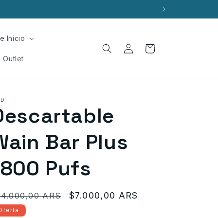
e Inicio
Iniciar
Carrito
sesión
Outlet
QD
Descartable
Wain Bar Plus
1800 Pufs
recio
Precio
$7.000,00 ARS
14.000,00 ARS
bitual
de
Oferta