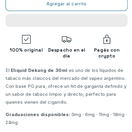
Eliquids
Eliquids
Agregar al carrito
Dekang
Dekang
de
de
30
30
ml
ml
-
-
SABORES
SABORES
TABACOs
TABACOs
100% original
Despacho en el
Pagás con
Y
Y
día
crypto
MENTHOLs
MENTHOLs
El
Eliquid Dekang de 30ml
es uno de los líquidos de
tabaco más clásicos del mercado del vapeo argentino.
Con base PG pura, ofrece un hit de garganta definido y
un sabor de tabaco limpio y directo, perfecto para
quienes vienen del cigarrillo.
Graduaciones disponibles:
0mg · 6mg · 11mg · 18mg ·
24mg