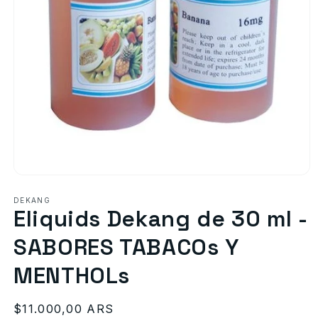
Abrir
elemento
multimedia
DEKANG
Eliquids Dekang de 30 ml -
1
en
una
SABORES TABACOs Y
ventana
modal
MENTHOLs
Precio
$11.000,00 ARS