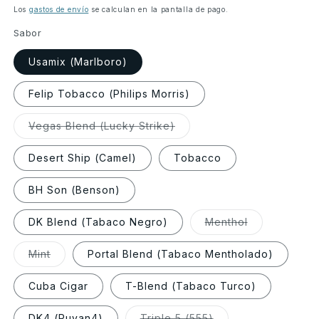
habitual
Los
gastos de envío
se calculan en la pantalla de pago.
Sabor
Usamix (Marlboro)
Felip Tobacco (Philips Morris)
Variante
Vegas Blend (Lucky Strike)
agotada
o
no
Desert Ship (Camel)
Tobacco
disponible
BH Son (Benson)
Variante
DK Blend (Tabaco Negro)
Menthol
agotada
o
no
Variante
Mint
Portal Blend (Tabaco Mentholado)
disponible
agotada
o
no
Cuba Cigar
T-Blend (Tabaco Turco)
disponible
Variante
DK4 (Ruyan4)
Triple 5 (555)