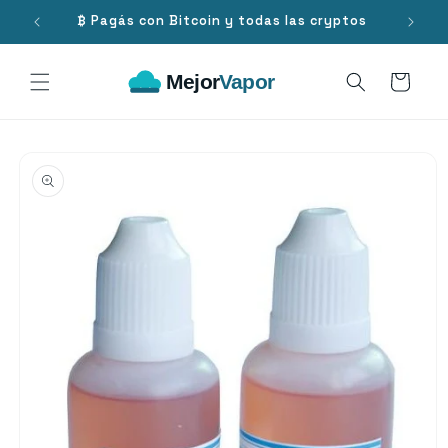
Ir
directamente
.000
₿ Pagás con Bitcoin y todas las cryptos
al contenido
Carrito
Ir
directamente
a la
información
del producto