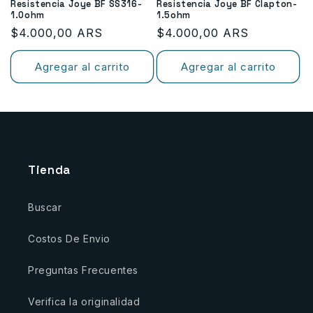
Resistencia Joye BF SS316-
Resistencia Joye BF Clapton-
1.0ohm
1.5ohm
Precio
$4.000,00 ARS
Precio
$4.000,00 ARS
habitual
habitual
Agregar al carrito
Agregar al carrito
Tienda
Buscar
Costos De Envio
Preguntas Frecuentes
Verifica la originalidad