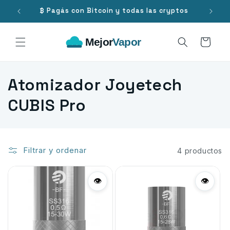
Ir
directamente
.000
₿ Pagás con Bitcoin y todas las cryptos
al contenido
Carrito
C
Atomizador Joyetech
o
CUBIS Pro
l
e
Filtrar y ordenar
4 productos
c
c
👁
👁
i
ó