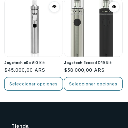
👁
👁
n
:
Joyetech eGo AIO Kit
Joyetech Exceed D19 Kit
Precio
$45.000,00 ARS
Precio
$58.000,00 ARS
habitual
habitual
Seleccionar opciones
Seleccionar opciones
Tienda