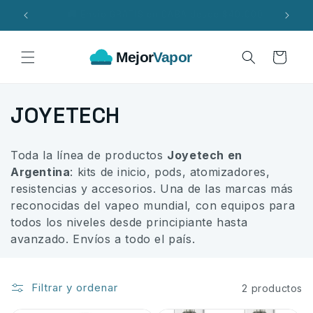
Ir
directamente
₿ Pagás con Bitcoin y todas las cryptos
al contenido
Carrito
C
JOYETECH
o
Toda la línea de productos
Joyetech en
l
Argentina
: kits de inicio, pods, atomizadores,
resistencias y accesorios. Una de las marcas más
e
reconocidas del vapeo mundial, con equipos para
c
todos los niveles desde principiante hasta
avanzado. Envíos a todo el país.
c
i
Filtrar y ordenar
2 productos
ó