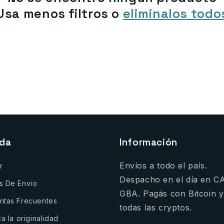
Usa menos filtros o
elimínalos todo
nda
Información
Envíos a todo el país.
r
Despacho en el día en C
s De Envio
GBA. Pagás con Bitcoin y
ntas Frecuentes
todas las cryptos.
ca la originalidad