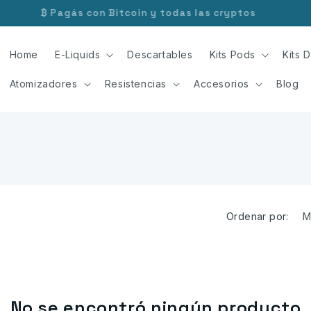
₿ Pagás con Bitcoin y todas las cryptos
Home
E-Liquids
Descartables
Kits Pods
Kits D
Atomizadores
Resistencias
Accesorios
Blog
Ordenar por:
No se encontró ningún producto