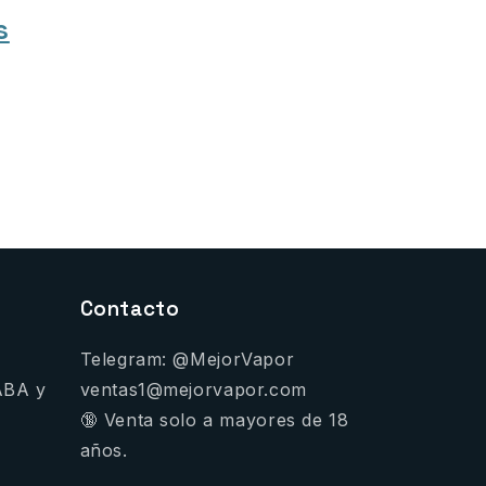
s
Contacto
Telegram: @MejorVapor
ABA y
ventas1@mejorvapor.com
🔞 Venta solo a mayores de 18
años.