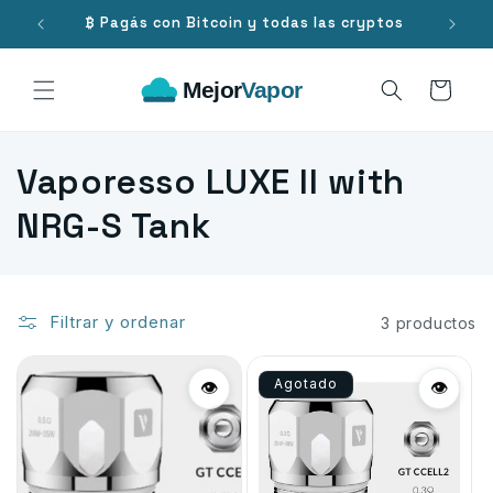
Ir
directamente
.000
₿ Pagás con Bitcoin y todas las cryptos
al contenido
Carrito
C
Vaporesso LUXE II with
o
NRG-S Tank
l
e
Filtrar y ordenar
3 productos
c
Agotado
c
👁
👁
i
ó