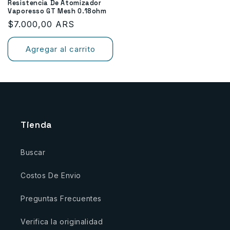
Resistencia De Atomizador
Vaporesso GT Mesh 0.18ohm
Precio
$7.000,00 ARS
habitual
Agregar al carrito
Tienda
Buscar
Costos De Envio
Preguntas Frecuentes
Verifica la originalidad