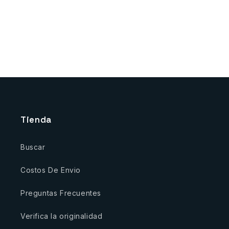
n
:
Tienda
Buscar
Costos De Envio
Preguntas Frecuentes
Verifica la originalidad