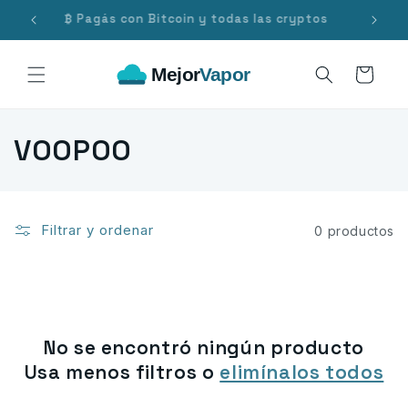
Ir
directamente
₿ Pagás con Bitcoin y todas las cryptos
al contenido
Carrito
C
VOOPOO
o
l
Filtrar y ordenar
0 productos
e
c
c
No se encontró ningún producto
i
Usa menos filtros o
elimínalos todos
ó